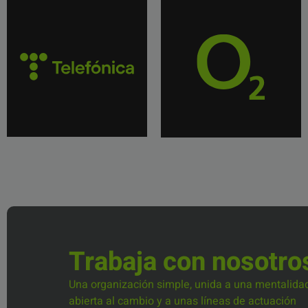
Trabaja con nosotro
Una organización simple, unida a una mentalida
abierta al cambio y a unas líneas de actuación