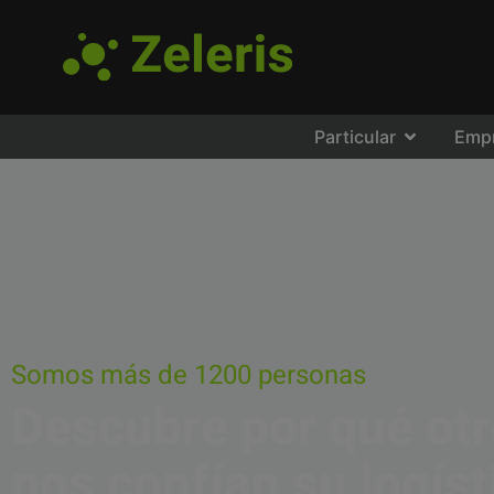
Particular
Emp
Somos más de 1200 personas
Descubre por qué ot
nos confían su logíst