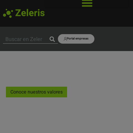
Portal empresas
Conoce nuestros valores
Trabaja con nosotros
Una organización simple, unida a una
mentalidad abierta al cambio y a unas líneas de