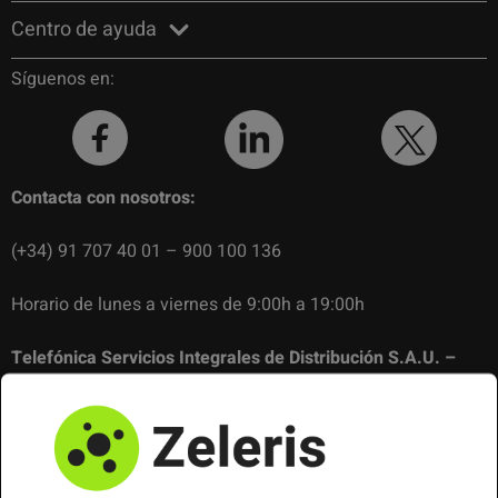
Centro de ayuda
Síguenos en:
Contacta con nosotros:
(+34) 91 707 40 01 – 900 100 136
Horario de lunes a viernes de 9:00h a 19:00h
Telefónica Servicios Integrales de Distribución S.A.U. –
N.I.F.: A82261280
Domicilio social: C/ Gran Vía 28, 28013 Madrid Inscripción en
el Registro Mercantil de MADRID: Tomo 35.061, folio 47,
Sección 8, Hoja m-223345